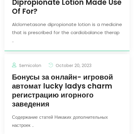
Dipropionate Lotion Made Use
Of For?
Alclometasone dipropionate lotion is a medicine
that is prescribed for the cardiobalance therap
..
Semicolon
October 20, 2023
Бонусы за онлайн- игровой
автомат lucky ladys charm
регистрацию игорного
заведения
Содержание статей Никаких дополнительных
настроек ..