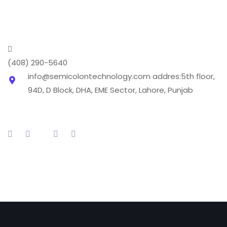
every aspect of the digital marketing world .
(408) 290-5640
info@semicolontechnology.com
addres:5th floor,
94D, D Block, DHA, EME Sector, Lahore, Punjab