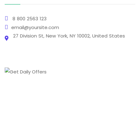
8 800 2563 123
email@yoursite.com
27 Division St, New York, NY 10002, United States
From creating a brand's online presence to
transforming it into a digital phenomenon we cover