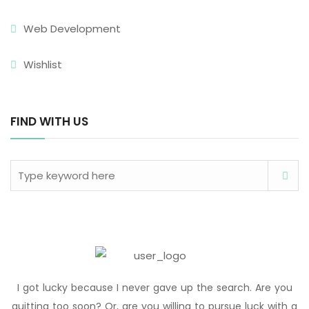
Web Development
Wishlist
FIND WITH US
I got lucky because I never gave up the search. Are you
quitting too soon? Or, are you willing to pursue luck with a