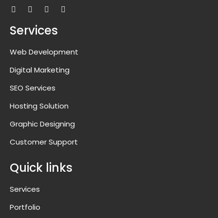
Services
Web Development
Digital Marketing
SEO Services
Hosting Solution
Graphic Designing
Customer Support
Quick links
Services
Portfolio