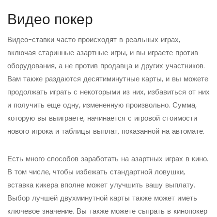
Видео покер
Видео-ставки часто происходят в реальных играх,
включая старинные азартные игры, и вы играете против
оборудования, а не против продавца и других участников.
Вам также раздаются десятиминутные карты, и вы можете
продолжать играть с некоторыми из них, избавиться от них
и получить еще одну, измененную произвольно. Сумма,
которую вы выиграете, начинается с игровой стоимости
нового игрока и таблицы выплат, показанной на автомате.
Есть много способов заработать на азартных играх в кино.
В том числе, чтобы избежать стандартной ловушки,
вставка кикера вполне может улучшить вашу выплату.
Выбор лучшей двухминутной карты также может иметь
ключевое значение. Вы также можете сыграть в кинопокер