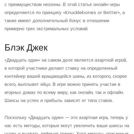
с преимуществом неозоны. В этой статье онлайн-игры
определяются по принципу «Knucklebones or Better», а
также имеют дополнительный бонус в отношении
примерно трех экстремальных условий.
Блэк Джек
«Двадцать один» на самом деле является азартной игрой,
в которой участники делают ставку на определенный
контейнер вашей вращающейся шины, из которого, скорее
всего, выплывет яйцо. В игре можно принять участие в
игорных домах по всему миру, как онлайн, так и офлайн.
Шансы на успех и прибыль зависят от типа ставок.
Поскольку «Двадцать один» — это азартная игра, теперь у
нас есть методы, которые могут увеличить ваши шансы на
успех и вызвать дефицит границ. Хотя методы, описанные