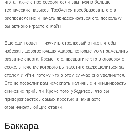
игр, а также с прогрессом, если вам нужно больше
технических навыков. Требуется преобразовать его в
распределение и начать придерживаться его, поскольку
вы активно играете онлайн.
Еще один совет — изучить стрелковый этикет, чтобы
избежать дорогостоящих ударов, которые могут замедлить
развитие спорта. Кроме того, превратите это в оговорку о
сроке, в течение которого вы захотите раскошелиться за
столом и уйти, потому что в этом случае оно увеличится.
Это не позволит вам исчерпать наличные и инициировать
снижение прибыли. Кроме того, убедитесь, что вы
придерживаетесь самых простых и начинаете
ограничивать общие ставки.
Баккара