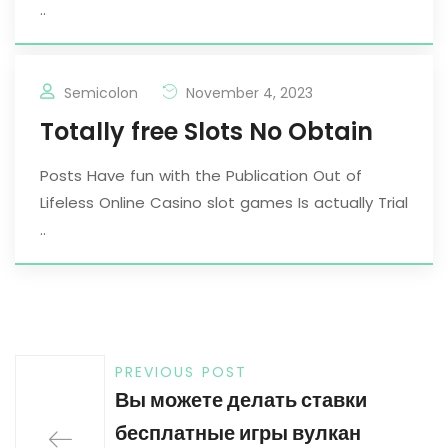
..
Semicolon
November 4, 2023
Totally free Slots No Obtain
Posts Have fun with the Publication Out of
Lifeless Online Casino slot games Is actually Trial
..
PREVIOUS POST
Вы можете делать ставки
бесплатные игры вулкан