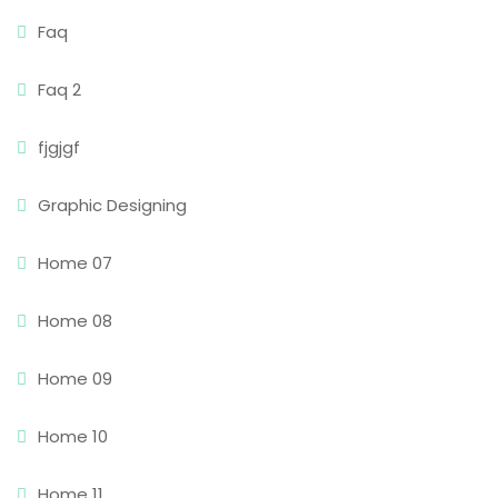
Faq
Faq 2
fjgjgf
Graphic Designing
Home 07
Home 08
Home 09
Home 10
Home 11