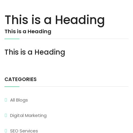
This is a Heading
This is a Heading
This is a Heading
CATEGORIES
All Blogs
Digital Marketing
SEO Services