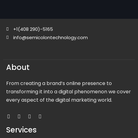
+1(408 290)-5165
info@semicolontechnology.com
About
From creating a brand’s online presence to
transforming it into a digital phenomenon we cover
every aspect of the digital marketing world.
Services