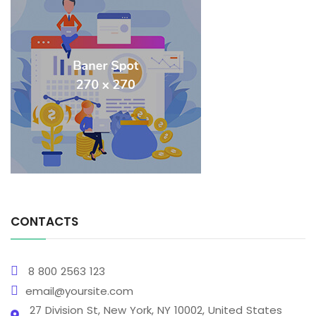
CONTACTS
8 800 2563 123
email@yoursite.com
27 Division St, New York, NY 10002, United States