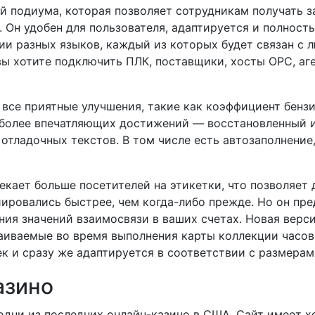
подиума, которая позволяет сотрудникам получать зак
. Он удобен для пользователя, адаптируется и полнос
ии разных языков, каждый из которых будет связан с
вы хотите подключить ПЛК, поставщики, хосты OPC, аг
т все приятные улучшения, такие как коэффициент бенз
более впечатляющих достижений — восстановленный и
тладочных текстов. В том числе есть автозаполнение,
екает больше посетителей на этикетки, что позволяет 
ировались быстрее, чем когда-либо прежде. Но он пр
ия значений взаимосвязи в ваших счетах. Новая версия
аиваемые во время выполнения карты коллекции часов
еек и сразу же адаптируется в соответствии с размерам
азино
одни из последних онлайн-казино в США. Сайт имеет х