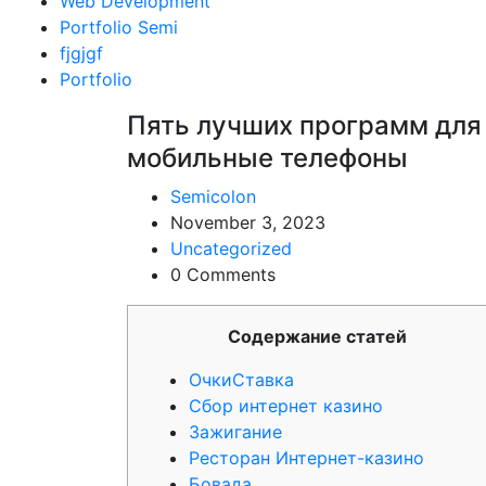
Web Development
Portfolio Semi
fjgjgf
Portfolio
Пять лучших программ для 
мобильные телефоны
Semicolon
November 3, 2023
Uncategorized
0 Comments
Содержание статей
ОчкиСтавка
Сбор интернет казино
Зажигание
Ресторан Интернет-казино
Бовада