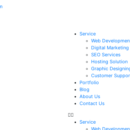
om
Service
Web Developmen
Digital Marketing
SEO Services
Hosting Solution
Graphic Designin
Customer Suppor
Portfolio
Blog
About Us
Contact Us
Service
Web Developmen