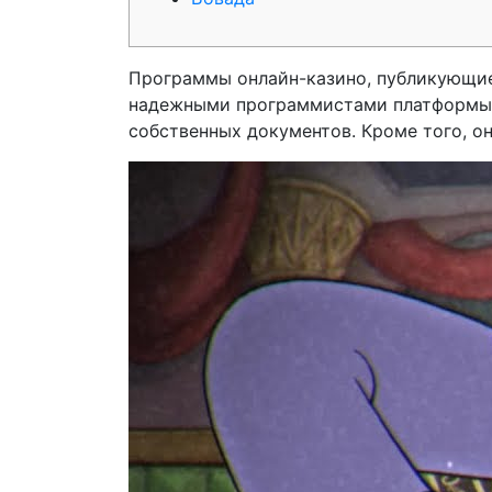
Программы онлайн-казино, публикующие
надежными программистами платформы, 
собственных документов. Кроме того, он