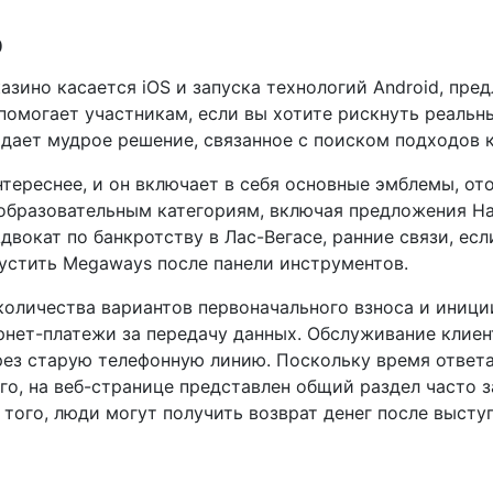
о
зино касается iOS и запуска технологий Android, пре
помогает участникам, если вы хотите рискнуть реаль
 дает мудрое решение, связанное с поиском подходов 
нтереснее, и он включает в себя основные эмблемы, о
образовательным категориям, включая предложения Hal
двокат по банкротству в Лас-Вегасе, ранние связи, ес
устить Megaways после панели инструментов.
оличества вариантов первоначального взноса и иниции
 интернет-платежи за передачу данных. Обслуживание кли
рез старую телефонную линию. Поскольку время ответ
го, на веб-странице представлен общий раздел часто
 того, люди могут получить возврат денег после высту