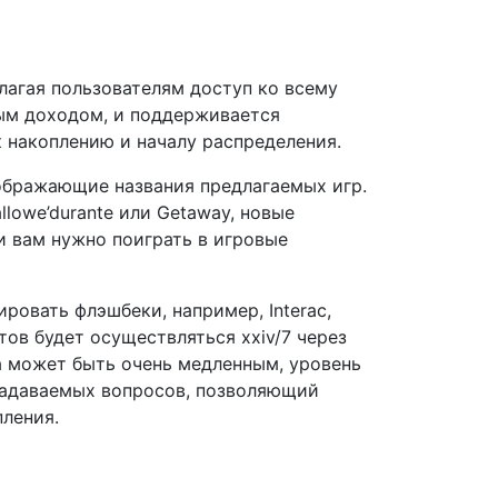
длагая пользователям доступ ко всему
ным доходом, и поддерживается
к накоплению и началу распределения.
тображающие названия предлагаемых игр.
lowe’durante или Getaway, новые
ли вам нужно поиграть в игровые
ровать флэшбеки, например, Interac,
ентов будет осуществляться xxiv/7 через
а может быть очень медленным, уровень
 задаваемых вопросов, позволяющий
пления.