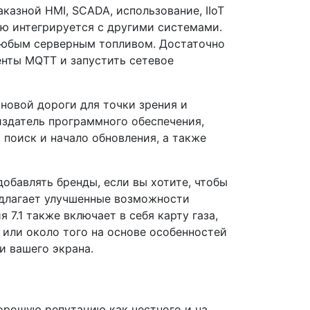
азной HMI, SCADA, использование, IIoT
тью интегрируется с другими системами.
 любым серверным топливом. Достаточно
енты MQTT и запустить сетевое
иновой дороги для точки зрения и
здатель программного обеспечения,
 поиск и начало обновления, а также
добавлять бренды, если вы хотите, чтобы
едлагает улучшенные возможности
 7.1 также включает в себя карту газа,
 или около того на основе особенностей
и вашего экрана.
орошую репутацию как честного и на