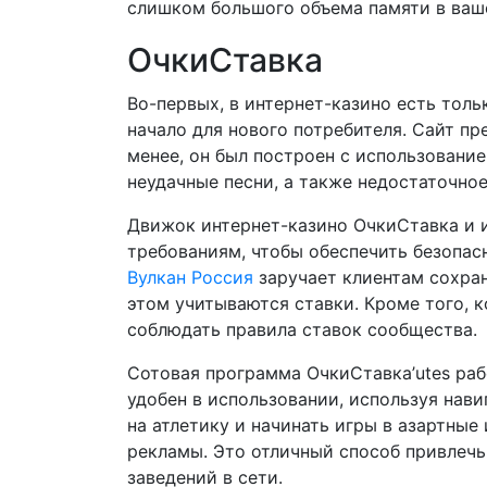
слишком большого объема памяти в ваш
ОчкиСтавка
Во-первых, в интернет-казино есть тол
начало для нового потребителя. Сайт пр
менее, он был построен с использовани
неудачные песни, а также недостаточное
Движок интернет-казино ОчкиСтавка и 
требованиям, чтобы обеспечить безопас
Вулкан Россия
заручает клиентам сохран
этом учитываются ставки. Кроме того, 
соблюдать правила ставок сообщества.
Сотовая программа ОчкиСтавка’utes рабо
удобен в использовании, используя нав
на атлетику и начинать игры в азартны
рекламы. Это отличный способ привлеч
заведений в сети.